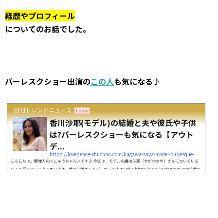
経歴やプロフィール
についてのお話でした。
バーレスクショー出演の
この人
も気になる♪
日刊トレンドニュース
1 User
香川沙耶(モデル)の結婚と夫や彼氏や子供
は?バーレスクショーも気になる【アウト
デ...
https://lovepeace-shuchan.com/kagawa-saya-model-burlesque-9708
こんにちは。管理人の＜しゅうちゃん＞です♪ 今回は、モデルの香川沙耶（かがわさや）さんについていろ
いろと調べていこうと思います。香川沙耶さんモデルやってます出典：https://www.instagram.com/ 香川
沙耶さんは「10頭身美女モデル」ということで、多数のメディアにも 登場されていますが、2019年11月28日
に放送の 「アウトデラックス」に出演されるということです。 香川沙耶さんの美しすぎるプロポーション
に 惹かれましたので調べてみることにしました。 そこで今回は香川沙耶さんについて...