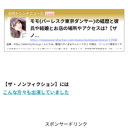
日刊トレンドニュース
1 User
モモ(バーレスク東京ダンサー)の経歴と彼
氏や結婚とお店の場所やアクセスは?【ザ
ノ...
https://lovepeace-shuchan.com/momo-burlesque-dancer-12960
出典：https://www.fujitv.co.jp こんにちは。管理人の＜まぁちゃん＞です♪ 今回は、バーレスク東京ダンサ
ーのモモさんについていろいろと調べていこうと思います。 モモさんは、2020年3月29日放送の 「ザ・ノンフ
ィクション」に出演されるということです。 モモさんがダンサーを夢見て香川県から上京したことに 興味を
持ったので調べてみることにしました。 今回は、ダンサーのモモさんについて経歴やプロフィール彼氏や結
婚や夫バーレスク東京の場所やアクセス にスポットをあてて調べてい...
【ザ・ノンフィクション】には
こんな方々も出演していました
スポンサードリンク