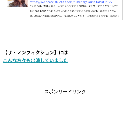
https://lovepeace-shuchan.com/hukunaga-arisa-talent-2525
こんにちは。管理人の＜しゅうちゃん＞です♪ 今回は、ダンサーでありグラドルでも
ある 福永ありささんについていろいろと調べていこうと思います。 福永ありささん
は、2019年4月1日に放送される 「お願い!ランキング」に登場するそうです。 福永あり
ささんのダンサーとグラドルがミックスされると どんな化学反応が起こるのかが気に
なったので調べてみることにしました。 みなさん、いっしょに確認していきましょ
う。それでは、お楽しみに♪ 【お願いランキング】にはこんな方々も出演していま...
【ザ・ノンフィクション】には
こんな方々も出演していました
スポンサードリンク