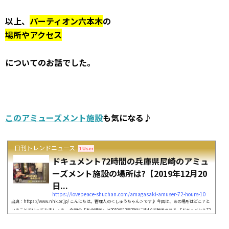
以上、
パーティオン六本木
の
場所やアクセス
についてのお話でした。
このアミューズメント施設
も気になる♪
日刊トレンドニュース
1 User
ドキュメント72時間の兵庫県尼崎のアミュ
ーズメント施設の場所は?【2019年12月20
日...
https://lovepeace-shuchan.com/amagasaki-amuser-72-hours-10244
出典：https://www.nhk.or.jp/ こんにちは。管理人の＜しゅうちゃん＞です♪ 今回は、あの場所はどこ？と
いうことでいってみましょう。 今回の「あの場所」は2019年12月20日にNHKで放送される 「ドキュメント72
時間」に登場するアミューズメント施設の場所ですね。 昭和感満載の施設の雰囲気が気になった方も多いの
ではないでしょうか？ そこで今回は、このアミューズメント施設について 施設の場所と名前料金体系 にスポ