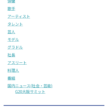
俳優
歌手
アーティスト
タレント
芸人
モデル
グラドル
社長
アスリート
料理人
番組
国内ニュース(社会・芸能)
G20大阪サミット