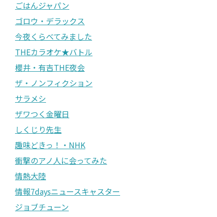
ごはんジャパン
ゴロウ・デラックス
今夜くらべてみました
THEカラオケ★バトル
櫻井・有吉THE夜会
ザ・ノンフィクション
サラメシ
ザワつく金曜日
しくじり先生
趣味どきっ！・NHK
衝撃のアノ人に会ってみた
情熱大陸
情報7daysニュースキャスター
ジョブチューン