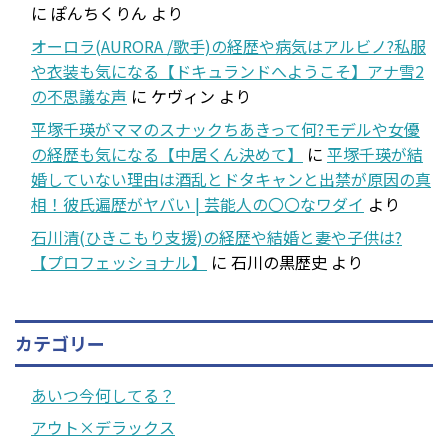
に
ぽんちくりん
より
オーロラ(AURORA /歌手)の経歴や病気はアルビノ?私服
や衣装も気になる【ドキュランドへようこそ】アナ雪2
の不思議な声
に
ケヴィン
より
平塚千瑛がママのスナックちあきって何?モデルや女優
の経歴も気になる【中居くん決めて】
に
平塚千瑛が結
婚していない理由は酒乱とドタキャンと出禁が原因の真
相！彼氏遍歴がヤバい | 芸能人の〇〇なワダイ
より
石川清(ひきこもり支援)の経歴や結婚と妻や子供は?
【プロフェッショナル】
に
石川の黒歴史
より
カテゴリー
あいつ今何してる？
アウト×デラックス