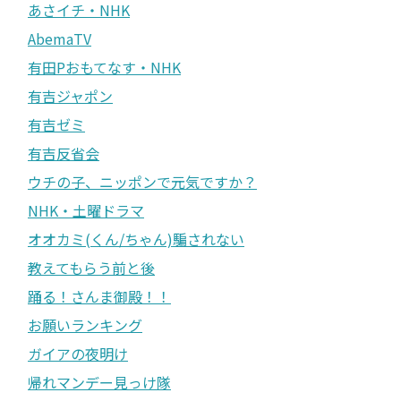
あさイチ・NHK
AbemaTV
有田Pおもてなす・NHK
有吉ジャポン
有吉ゼミ
有吉反省会
ウチの子、ニッポンで元気ですか？
NHK・土曜ドラマ
オオカミ(くん/ちゃん)騙されない
教えてもらう前と後
踊る！さんま御殿！！
お願いランキング
ガイアの夜明け
帰れマンデー見っけ隊