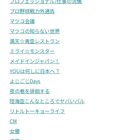
プロフェッショナル/仕事の流儀
プロ野球戦力外通告
マツコ会議
マツコの知らない世界
満天☆青空レストラン
ミライ☆モンスター
メイドインジャパン！
YOUは何しに日本へ？
よじごじDays
夜の巷を徘徊する
陸海空こんなところでヤバいバル
リトルトーキョーライフ
CM
女優