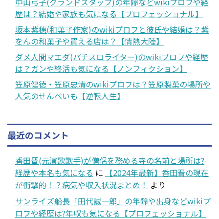
中山弓子(グランドスタッフ)の年齢などwikiプロフや経
歴は？結婚や家族も気になる【プロフェッショナル】
坂本紫穗(和菓子作家)のwikiプロフと彼氏や結婚は？紫
をんの和菓子や買える店は？【情熱大陸】
ダメ人間マエダ(パチスロライター)のwikiプロフや経歴
は？ガンや終活も気になる【ノンフィクション】
笠原健徳・笠原忠清のwikiプロフは？笠原製菓の場所や
人気のせんべいも【逆転人生】
最近のコメント
香田晋(元演歌歌手)が僧侶を務める寺の名前と場所は?
経歴や本名も気になる
に
【2024年最新】香田晋の現在
が衝撃的！？病気や収入状況まとめ！
より
サンライズ船長「田代誠一郎」の年齢や出身などwikiプ
ロフや経歴は?年収も気になる【プロフェッショナル】