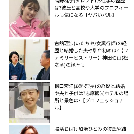
高野桃子(タレント)お仕事の経歴
は?彼氏と高校や大学のプロフィー
ルも気になる【ヤバいバル】
古舘理沙(いたちや/女興行師)の経
歴と結婚した夫や馴れ初めは?【フ
ァミリーヒストリー】神田伯山(松
之丞)の経歴も
樋口宏江(総料理長)の経歴と結婚
や夫と子供は?志摩観光ホテルの場
所と景色は?【プロフェッショナ
ル】
腸活おばけ加治ひとみの彼氏や結