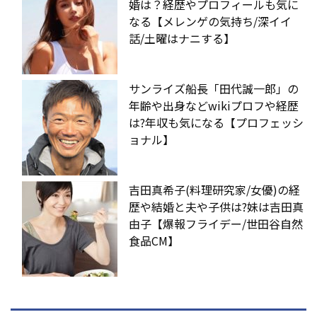
婚は？経歴やプロフィールも気に
なる【メレンゲの気持ち/深イイ
話/土曜はナニする】
サンライズ船長「田代誠一郎」の
年齢や出身などwikiプロフや経歴
は?年収も気になる【プロフェッシ
ョナル】
吉田真希子(料理研究家/女優)の経
歴や結婚と夫や子供は?妹は吉田真
由子【爆報フライデー/世田谷自然
食品CM】