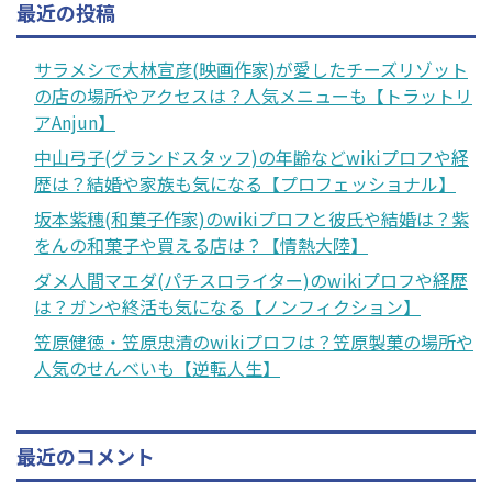
最近の投稿
サラメシで大林宣彦(映画作家)が愛したチーズリゾット
の店の場所やアクセスは？人気メニューも【トラットリ
アAnjun】
中山弓子(グランドスタッフ)の年齢などwikiプロフや経
歴は？結婚や家族も気になる【プロフェッショナル】
坂本紫穗(和菓子作家)のwikiプロフと彼氏や結婚は？紫
をんの和菓子や買える店は？【情熱大陸】
ダメ人間マエダ(パチスロライター)のwikiプロフや経歴
は？ガンや終活も気になる【ノンフィクション】
笠原健徳・笠原忠清のwikiプロフは？笠原製菓の場所や
人気のせんべいも【逆転人生】
最近のコメント