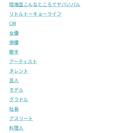
陸海空こんなところでヤバいバル
リトルトーキョーライフ
CM
女優
俳優
歌手
アーティスト
タレント
芸人
モデル
グラドル
社長
アスリート
料理人