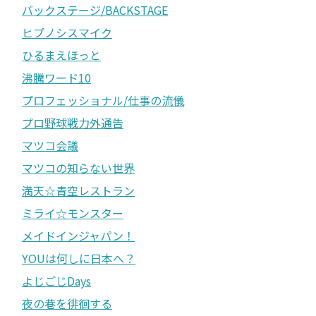
バックステージ/BACKSTAGE
ヒプノシスマイク
ひるまえほっと
沸騰ワード10
プロフェッショナル/仕事の流儀
プロ野球戦力外通告
マツコ会議
マツコの知らない世界
満天☆青空レストラン
ミライ☆モンスター
メイドインジャパン！
YOUは何しに日本へ？
よじごじDays
夜の巷を徘徊する