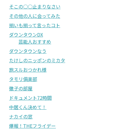
そこの○○止まりなさい
その他の人に会ってみた
揃いも揃って言ったコト
ダウンタウンDX
芸能人おすすめ
ダウンタウンなう
たけしのニッポンのミカタ
旅スルおつかれ様
タモリ俱楽部
徹子の部屋
ドキュメント72時間
中居くん決めて！
ナカイの窓
爆報！THEフライデー