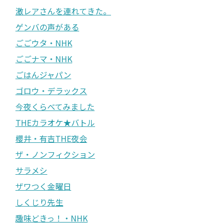
激レアさんを連れてきた。
ゲンバの声がある
ごごウタ・NHK
ごごナマ・NHK
ごはんジャパン
ゴロウ・デラックス
今夜くらべてみました
THEカラオケ★バトル
櫻井・有吉THE夜会
ザ・ノンフィクション
サラメシ
ザワつく金曜日
しくじり先生
趣味どきっ！・NHK