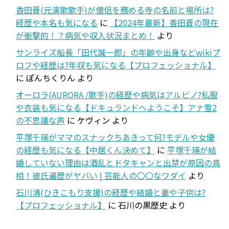
香田晋(元演歌歌手)が僧侶を務める寺の名前と場所は?
経歴や本名も気になる
に
【2024年最新】香田晋の現在
が衝撃的！？病気や収入状況まとめ！
より
サンライズ船長「田代誠一郎」の年齢や出身などwikiプ
ロフや経歴は?年収も気になる【プロフェッショナル】
に
ぽんちくりん
より
オーロラ(AURORA /歌手)の経歴や病気はアルビノ?私服
や衣装も気になる【ドキュランドへようこそ】アナ雪2
の不思議な声
に
ケヴィン
より
平塚千瑛がママのスナックちあきって何?モデルや女優
の経歴も気になる【中居くん決めて】
に
平塚千瑛が結
婚していない理由は酒乱とドタキャンと出禁が原因の真
相！彼氏遍歴がヤバい | 芸能人の〇〇なワダイ
より
石川清(ひきこもり支援)の経歴や結婚と妻や子供は?
【プロフェッショナル】
に
石川の黒歴史
より