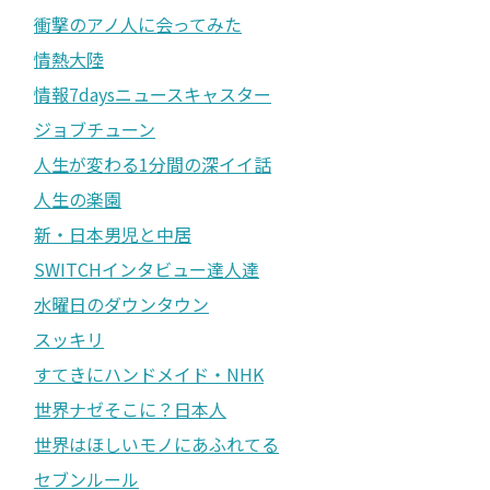
衝撃のアノ人に会ってみた
情熱大陸
情報7daysニュースキャスター
ジョブチューン
人生が変わる1分間の深イイ話
人生の楽園
新・日本男児と中居
SWITCHインタビュー達人達
水曜日のダウンタウン
スッキリ
すてきにハンドメイド・NHK
世界ナゼそこに？日本人
世界はほしいモノにあふれてる
セブンルール