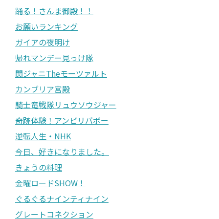
踊る！さんま御殿！！
お願いランキング
ガイアの夜明け
帰れマンデー見っけ隊
関ジャニTheモーツァルト
カンブリア宮殿
騎士竜戦隊リュウソウジャー
奇跡体験！アンビリバボー
逆転人生・NHK
今日、好きになりました。
きょうの料理
金曜ロードSHOW！
ぐるぐるナインティナイン
グレートコネクション