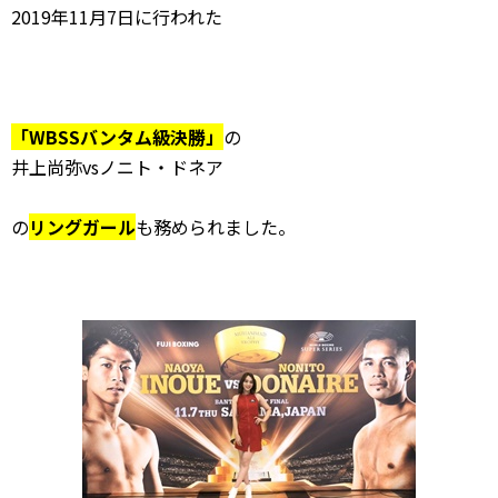
2019年11月7日に行われた
「WBSSバンタム級決勝」
の
井上尚弥vsノニト・ドネア
の
リングガール
も務められました。