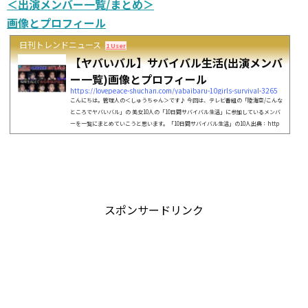
＜出演メンバー一覧/まとめ＞
画像とプロフィール
日刊トレンドニュース
1 User
【ヤバいバル】サバイバル生活(出演メンバ
ー一覧)画像とプロフィール
https://lovepeace-shuchan.com/yabaibaru-10girls-survival-3265
こんにちは。管理人の＜しゅうちゃん＞です♪ 今回は、テレビ番組の「陸海空/こんな
ところでヤバいバル」の 美女10人の「10日間サバイバル生活」に参加しているメンバ
ーを一覧にまとめていこうと思います。「10日間サバイバル生活」の10人出典：http
s://www.tv-asahi.co.jp/今回のメンバーは、厳しい審査に勝ち残った１０人だという
ことです。 みなさんすばらしい経歴の持ち主のようですので、 みなさん、いっしょに
確認していきましょう。それでは、お楽しみに♪ スポンサードリンク (adsbygoogle =
wi...
スポンサードリンク