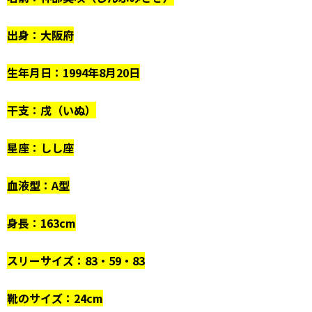
出身：大阪府
生年月日：1994年8月20日
干支：戌（いぬ）
星座：しし座
血液型：A型
身長：163cm
スリーサイズ：83・59・83
靴のサイズ：24cm