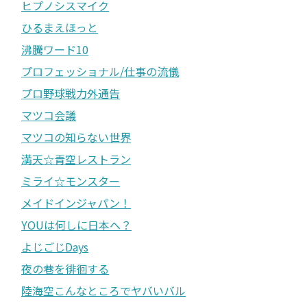
ヒプノシスマイク
ひるまえほっと
沸騰ワード10
プロフェッショナル/仕事の流儀
プロ野球戦力外通告
マツコ会議
マツコの知らない世界
満天☆青空レストラン
ミライ☆モンスター
メイドインジャパン！
YOUは何しに日本へ？
よじごじDays
夜の巷を徘徊する
陸海空こんなところでヤバいバル