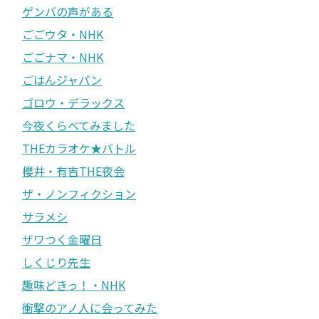
ゲンバの声がある
ごごウタ・NHK
ごごナマ・NHK
ごはんジャパン
ゴロウ・デラックス
今夜くらべてみました
THEカラオケ★バトル
櫻井・有吉THE夜会
ザ・ノンフィクション
サラメシ
ザワつく金曜日
しくじり先生
趣味どきっ！・NHK
衝撃のアノ人に会ってみた