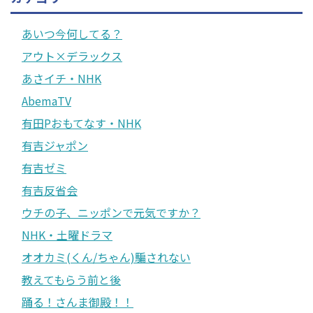
あいつ今何してる？
アウト×デラックス
あさイチ・NHK
AbemaTV
有田Pおもてなす・NHK
有吉ジャポン
有吉ゼミ
有吉反省会
ウチの子、ニッポンで元気ですか？
NHK・土曜ドラマ
オオカミ(くん/ちゃん)騙されない
教えてもらう前と後
踊る！さんま御殿！！