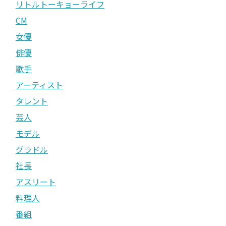
リトルトーキョーライフ
CM
女優
俳優
歌手
アーティスト
タレント
芸人
モデル
グラドル
社長
アスリート
料理人
番組