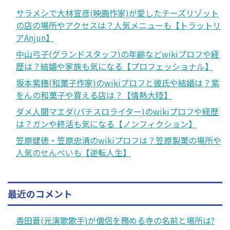
サラメシで大林宣彦(映画作家)が愛したチーズリゾット
の店の場所やアクセスは？人気メニューも【トラットリ
アAnjun】
中山弓子(グランドスタッフ)の年齢などwikiプロフや経
歴は？結婚や家族も気になる【プロフェッショナル】
坂本紫穗(和菓子作家)のwikiプロフと彼氏や結婚は？紫
をんの和菓子や買える店は？【情熱大陸】
ダメ人間マエダ(パチスロライター)のwikiプロフや経歴
は？ガンや終活も気になる【ノンフィクション】
笠原健徳・笠原忠清のwikiプロフは？笠原製菓の場所や
人気のせんべいも【逆転人生】
最近のコメント
香田晋(元演歌歌手)が僧侶を務める寺の名前と場所は?