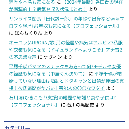
経歴や本名も気になる
に
【2024年最新】香田晋の現在
が衝撃的！？病気や収入状況まとめ！
より
サンライズ船長「田代誠一郎」の年齢や出身などwikiプ
ロフや経歴は?年収も気になる【プロフェッショナル】
に
ぽんちくりん
より
オーロラ(AURORA /歌手)の経歴や病気はアルビノ?私服
や衣装も気になる【ドキュランドへようこそ】アナ雪2
の不思議な声
に
ケヴィン
より
平塚千瑛がママのスナックちあきって何?モデルや女優
の経歴も気になる【中居くん決めて】
に
平塚千瑛が結
婚していない理由は酒乱とドタキャンと出禁が原因の真
相！彼氏遍歴がヤバい | 芸能人の〇〇なワダイ
より
石川清(ひきこもり支援)の経歴や結婚と妻や子供は?
【プロフェッショナル】
に
石川の黒歴史
より
カテゴリー