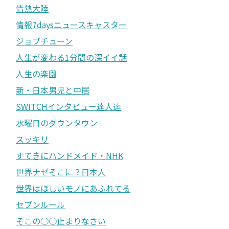
情熱大陸
情報7daysニュースキャスター
ジョブチューン
人生が変わる1分間の深イイ話
人生の楽園
新・日本男児と中居
SWITCHインタビュー達人達
水曜日のダウンタウン
スッキリ
すてきにハンドメイド・NHK
世界ナゼそこに？日本人
世界はほしいモノにあふれてる
セブンルール
そこの○○止まりなさい