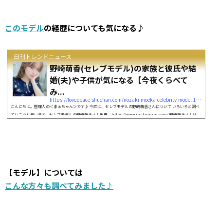
このモデル
の経歴についても気になる♪
日刊トレンドニュース
野崎萌香(セレブモデル)の家族と彼氏や結
婚(夫)や子供が気になる【今夜くらべて
み...
https://lovepeace-shuchan.com/nozaki-moeka-celebrity-model-14309
こんにちは。管理人の＜まぁちゃん＞です♪ 今回は、セレブモデルの野崎萌香さんについて いろいろと調べ
ていこうと思います。セレブモデルの野崎萌香さん出典：https://www.instagram.com/ 野崎萌香さんは、
さまざまなメディアに出演されていますが、 2020年4月8日に放送の「今夜くらべてみました」 に出演される
ということです。 セレブモデルとして活躍される野崎萌香さんに とても興味を惹かれたので今回は、野崎萌
香さんの家族や彼氏また結婚して夫や子供がいるのか？ について調べてみる...
【モデル】については
こんな方々も調べてみました♪