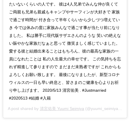
たいないくらいの人です。 彼は4人兄弟でみんな仲が良くて
ご両親も兄弟も親戚もキャンプやサーフィンが大好きで 家族
で過ごす時間が 付き合って半年くらいから少しづつ増えてい
き 今では休みの度に家族みんなで過ごす事が当たり前になり
ました。 私は勝手に現代版サザエさんのような 笑いの絶えな
い賑やかな家族だなぁと思って 微笑ましく感じていました。
愛する彼と結婚出来ることはもちろん、彼の最高な家族の一
員になれたことは 私の人生最大の幸せです。 この気持ちを忘
れず精進して参りますので まだまだ未熟者ですが これからも
よろしくお願い致します。 最後になりましたが、新型コロナ
ウィルスの一日も早い終息と、皆さまのご健康を心よりお祈
り申し上げます。 2020/5/13 清宮佑美 . #Justmarried
#2020513 #結婚 #入籍
A post shared by
清宮佑美 Yuumi Seimiya
(@yuumi_seimiya) on
M