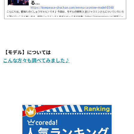
る...
https://lovepeace-shuchan.com/emma-jasmine-model-8560
こんにちは。管理人の＜しゅうちゃん＞です♪ 今回は、モデルの瑛茉(えま)ジャスミンさんについていろいろ
と調べていこうと思います。瑛茉ジャスミンさんモデルやってます出典：https://emmagency.jp/ 瑛茉ジャ
スミンさん、さまざまなメディアに出演されていますが、 2019年10月25日に放送の「タモリ倶楽部」に出演
されるということです。 瑛茉ジャスミンさんは幼いころから芸能界にいるというこで興味を持ちました。 そ
こで今回は、瑛茉ジャスミンさんの彼氏について子役時代の画像経歴やプロフィール ...
【モデル】については
こんな方々も調べてみました♪