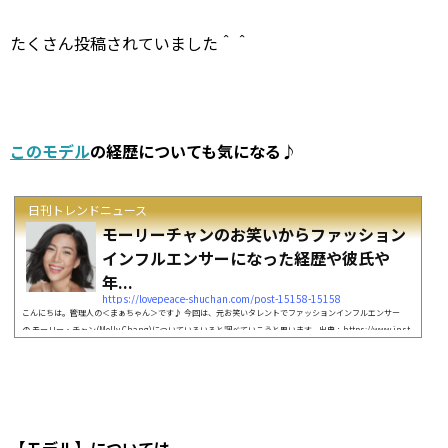
たくさん投稿されていました＾＾
このモデル
の経歴についても気になる♪
日刊トレンドニュース
モーリーチャンのお笑いからファッション
インフルエンサーになった経歴や彼氏や
年...
https://lovepeace-shuchan.com/post-15158-15158
こんにちは。管理人の＜まぁちゃん＞です♪ 今回は、元お笑いタレントでファッションインフルエンサー
の モーリー・チャン(Molly Chang)についていろいろと調べていこうと思います。出典：https://www.inst
agram.com モーリー・チャンは2019年にBSプレミアム2020年5月7日にNHKのEテレで放送された「渡辺直
美のナオミーツ」に出演されました。 モーリー・チャンは台湾でお笑いタレントをされていたのですが、 ハ
イブランドを身につけてお笑い動画を発信したことでファッションインフルエンサーとして成功されま...
【モデル】については