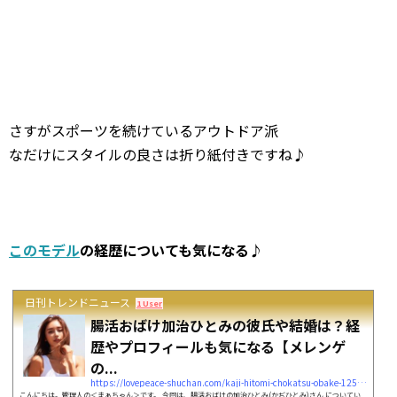
さすがスポーツを続けているアウトドア派
なだけにスタイルの良さは折り紙付きですね♪
このモデル
の経歴についても気になる♪
日刊トレンドニュース
1 User
腸活おばけ加治ひとみの彼氏や結婚は？経
歴やプロフィールも気になる【メレンゲ
の...
https://lovepeace-shuchan.com/kaji-hitomi-chokatsu-obake-12561
こんにちは。管理人の＜まぁちゃん＞です。 今回は、腸活おばけの加治ひとみ(かぢひとみ)さん についてい