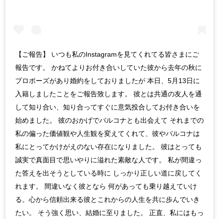
【ご報告】 いつも私のInstagramを見てくれてる皆さまにご
報告です。 かねてよりお付き合いしていた彼から去年の秋に
プロポーズがあり婚約をしておりましたが 本日、5月13日に
入籍しましたことをご報告致します。 彼とは共通の友人を通
して知り合い、知り合ってすぐに意気投合してお付き合いを
始めました。 彼のおかげでバルコナとも出会えて それまでの
私の偏った価値観や人生観を変えてくれて、彼やバルコナは
私にとってかけがえのない存在になりました。 彼はとっても
誠実で真面目で思いやりに溢れた素敵な人です。 私が間違っ
た答えを出そうとしている時に しっかり正しい道に戻してく
れます。 間違いなく彼となら 何があっても乗り越えていけ
る。心から信頼出来る彼とこれからの人生を共に歩んでいき
たい。 そう強く思い、結婚に至りました。 正直、私にはもっ