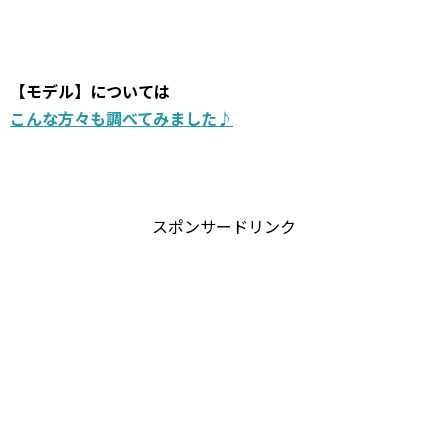
話」 などに出演されています。 今回は、アダムス亜里咲さんの経歴やプロフィール彼氏や結婚と夫や子供ス
タイル抜群の姿について調べてみることにしました。 いっしょに確認していきまし...
【モデル】については
こんな方々も調べてみました♪
スポンサードリンク