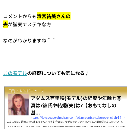
コメントからも
清宮祐美さんの
夫
が誠実でステキな方
なのがわかりますね＾＾
このモデル
の経歴についても気になる♪
日刊トレンドニュース
アダムス亜里咲(モデル)の経歴や年齢と写
真は?彼氏や結婚(夫)は?【おもてなしの
基...
https://lovepeace-shuchan.com/adams-arisa-sokures-english-14439
こんにちは。管理人の＜まぁちゃん＞です♪ 今回は、モデルでタレントのアダムス亜里咲さんについていろ
いろと調べていこうと思います。出典：https://www.facebook.com アダムス亜里咲さんは、モデルとして雑
誌の他にも ネイティブな英語力を生かしてEテレの英会話番組 「おもてなしの基礎英語」や「即レス英会