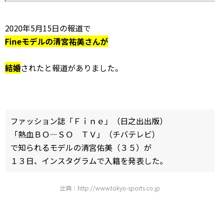
2020年5月15日の報道で
Fineモデルの清宮祐美さんが
結婚
されたと報道がありました。
ファッション誌「Ｆｉｎｅ」（日之出出版）
「熱血ＢＯ―ＳＯ ＴＶ」（チバテレビ）
で知られるモデルの清宮佑美（３５）が
１３日、インスタグラムで入籍を発表した。
出典：http://www.tokyo-sports.co.jp