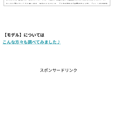
ろいろと調べていこうと思います。 加治ひとみさんは、「人生が変わる1分間の深イイ話」「メレンゲの気持
ち」「土曜はナニする！？」出演されます。 28歳で念願のデビューを果たした加治ひとみさんの 彼氏や結婚
経歴やプロフィール について気になったので調べてみることにしました。 いっしょに確認していきましょ
う。それでは、お楽しみに♪ スタイル抜群といえばこの人も気になる♪&nbs...
【モデル】については
こんな方々も調べてみました♪
スポンサードリンク