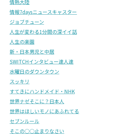
情熱大陸
情報7daysニュースキャスター
ジョブチューン
人生が変わる1分間の深イイ話
人生の楽園
新・日本男児と中居
SWITCHインタビュー達人達
水曜日のダウンタウン
スッキリ
すてきにハンドメイド・NHK
世界ナゼそこに？日本人
世界はほしいモノにあふれてる
セブンルール
そこの○○止まりなさい