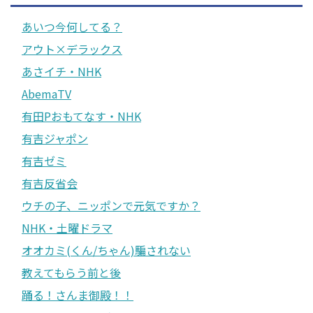
あいつ今何してる？
アウト×デラックス
あさイチ・NHK
AbemaTV
有田Pおもてなす・NHK
有吉ジャポン
有吉ゼミ
有吉反省会
ウチの子、ニッポンで元気ですか？
NHK・土曜ドラマ
オオカミ(くん/ちゃん)騙されない
教えてもらう前と後
踊る！さんま御殿！！