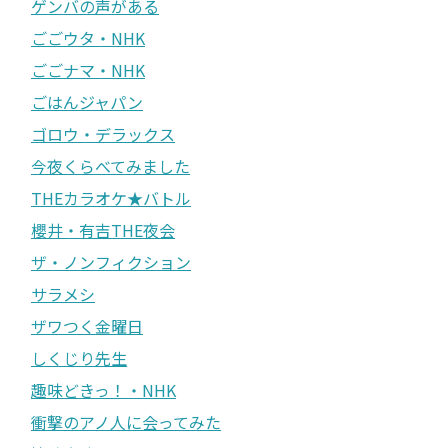
ゲンバの声がある
ごごウタ・NHK
ごごナマ・NHK
ごはんジャパン
ゴロウ・デラックス
今夜くらべてみました
THEカラオケ★バトル
櫻井・有吉THE夜会
ザ・ノンフィクション
サラメシ
ザワつく金曜日
しくじり先生
趣味どきっ！・NHK
衝撃のアノ人に会ってみた