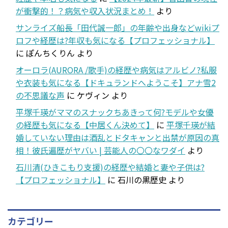
が衝撃的！？病気や収入状況まとめ！
より
サンライズ船長「田代誠一郎」の年齢や出身などwikiプ
ロフや経歴は?年収も気になる【プロフェッショナル】
に
ぽんちくりん
より
オーロラ(AURORA /歌手)の経歴や病気はアルビノ?私服
や衣装も気になる【ドキュランドへようこそ】アナ雪2
の不思議な声
に
ケヴィン
より
平塚千瑛がママのスナックちあきって何?モデルや女優
の経歴も気になる【中居くん決めて】
に
平塚千瑛が結
婚していない理由は酒乱とドタキャンと出禁が原因の真
相！彼氏遍歴がヤバい | 芸能人の〇〇なワダイ
より
石川清(ひきこもり支援)の経歴や結婚と妻や子供は?
【プロフェッショナル】
に
石川の黒歴史
より
カテゴリー