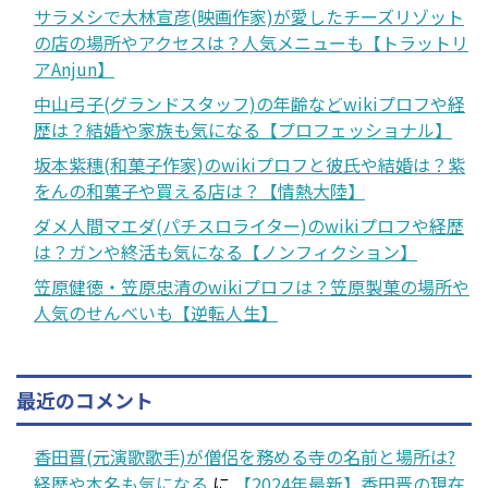
サラメシで大林宣彦(映画作家)が愛したチーズリゾット
の店の場所やアクセスは？人気メニューも【トラットリ
アAnjun】
中山弓子(グランドスタッフ)の年齢などwikiプロフや経
歴は？結婚や家族も気になる【プロフェッショナル】
坂本紫穗(和菓子作家)のwikiプロフと彼氏や結婚は？紫
をんの和菓子や買える店は？【情熱大陸】
ダメ人間マエダ(パチスロライター)のwikiプロフや経歴
は？ガンや終活も気になる【ノンフィクション】
笠原健徳・笠原忠清のwikiプロフは？笠原製菓の場所や
人気のせんべいも【逆転人生】
最近のコメント
香田晋(元演歌歌手)が僧侶を務める寺の名前と場所は?
経歴や本名も気になる
に
【2024年最新】香田晋の現在