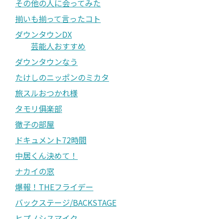
その他の人に会ってみた
揃いも揃って言ったコト
ダウンタウンDX
芸能人おすすめ
ダウンタウンなう
たけしのニッポンのミカタ
旅スルおつかれ様
タモリ俱楽部
徹子の部屋
ドキュメント72時間
中居くん決めて！
ナカイの窓
爆報！THEフライデー
バックステージ/BACKSTAGE
ヒプノシスマイク