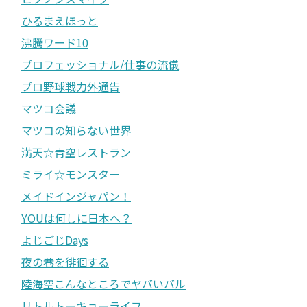
ひるまえほっと
沸騰ワード10
プロフェッショナル/仕事の流儀
プロ野球戦力外通告
マツコ会議
マツコの知らない世界
満天☆青空レストラン
ミライ☆モンスター
メイドインジャパン！
YOUは何しに日本へ？
よじごじDays
夜の巷を徘徊する
陸海空こんなところでヤバいバル
リトルトーキョーライフ