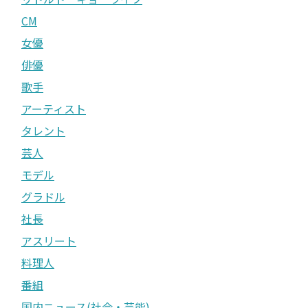
CM
女優
俳優
歌手
アーティスト
タレント
芸人
モデル
グラドル
社長
アスリート
料理人
番組
国内ニュース(社会・芸能)