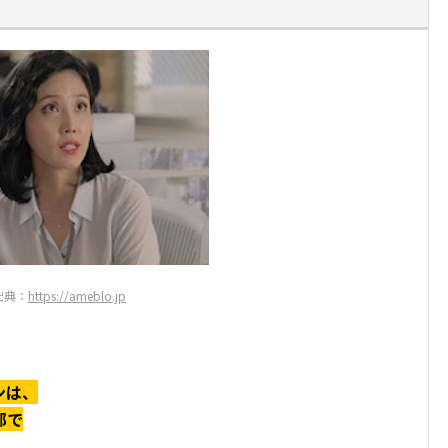
出典：
https://ameblo.jp
ンは、
部で