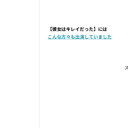
高い演技力が評価されて、話題
ールミー」など、数々の人気ド
知られています。 そこで今回は「
【彼女はキレイだった】には
こんな方々も出演していました