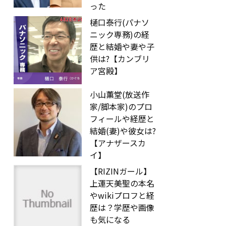
った
樋口泰行(パナソ
ニック専務)の経
歴と結婚や妻や子
供は?【カンブリ
ア宮殿】
小山薫堂(放送作
家/脚本家)のプロ
フィールや経歴と
結婚(妻)や彼女は?
【アナザースカ
イ】
【RIZINガール】
上運天美聖の本名
やwikiプロフと経
歴は？学歴や画像
も気になる