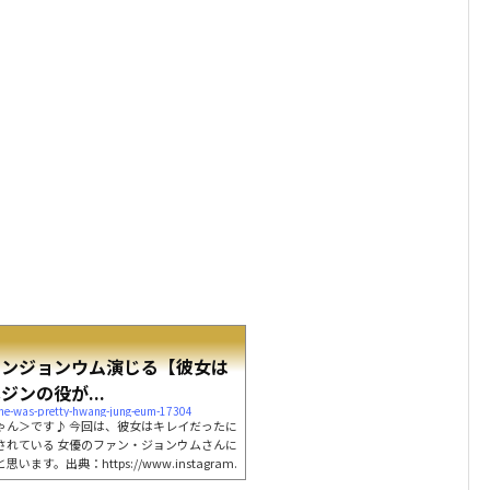
ァンジョンウム演じる【彼女は
ンの役が...
she-was-pretty-hwang-jung-eum-17304
ゃん＞です♪ 今回は、彼女はキレイだったに
されている 女優のファン・ジョンウムさんに
。出典：https://www.instagram.
はもともとガールズグループ出身で、 現在は