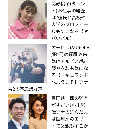
高野桃子(タレン
ト)お仕事の経歴
は?彼氏と高校や
大学のプロフィー
ルも気になる【ヤ
バいバル】
オーロラ(AURORA
/歌手)の経歴や病
気はアルビノ?私
服や衣装も気にな
る【ドキュランド
へようこそ】アナ
雪2の不思議な声
豊田剛一郎の経歴
がすごい!小川彩
佳アナの選んだ夫
は医療系のエリー
トで父親もすごか