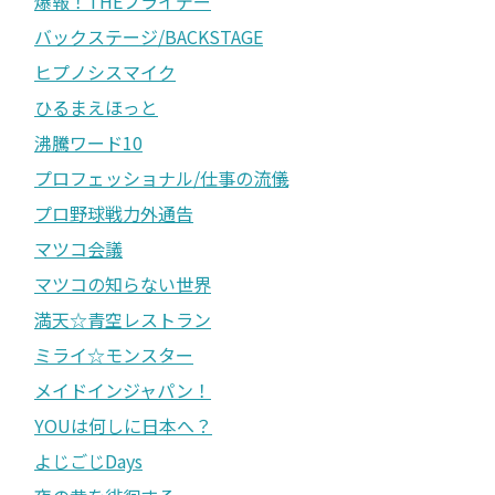
爆報！THEフライデー
バックステージ/BACKSTAGE
ヒプノシスマイク
ひるまえほっと
沸騰ワード10
プロフェッショナル/仕事の流儀
プロ野球戦力外通告
マツコ会議
マツコの知らない世界
満天☆青空レストラン
ミライ☆モンスター
メイドインジャパン！
YOUは何しに日本へ？
よじごじDays