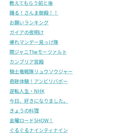
教えてもらう前と後
踊る！さんま御殿！！
お願いランキング
ガイアの夜明け
帰れマンデー見っけ隊
関ジャニTheモーツァルト
カンブリア宮殿
騎士竜戦隊リュウソウジャー
奇跡体験！アンビリバボー
逆転人生・NHK
今日、好きになりました。
きょうの料理
金曜ロードSHOW！
ぐるぐるナインティナイン