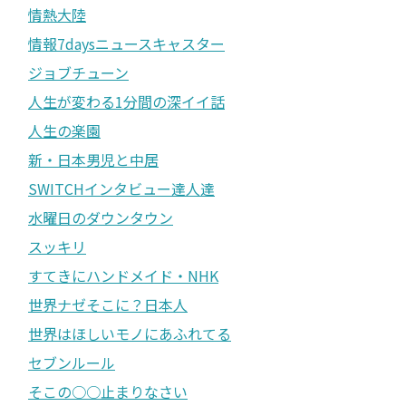
情熱大陸
情報7daysニュースキャスター
ジョブチューン
人生が変わる1分間の深イイ話
人生の楽園
新・日本男児と中居
SWITCHインタビュー達人達
水曜日のダウンタウン
スッキリ
すてきにハンドメイド・NHK
世界ナゼそこに？日本人
世界はほしいモノにあふれてる
セブンルール
そこの○○止まりなさい