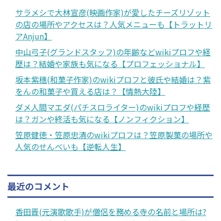
サラメシで大林宣彦(映画作家)が愛したチーズリゾット
の店の場所やアクセスは？人気メニューも【トラットリ
アAnjun】
中山弓子(グランドスタッフ)の年齢などwikiプロフや経
歴は？結婚や家族も気になる【プロフェッショナル】
坂本紫穗(和菓子作家)のwikiプロフと彼氏や結婚は？紫
をんの和菓子や買える店は？【情熱大陸】
ダメ人間マエダ(パチスロライター)のwikiプロフや経歴
は？ガンや終活も気になる【ノンフィクション】
笠原健徳・笠原忠清のwikiプロフは？笠原製菓の場所や
人気のせんべいも【逆転人生】
最近のコメント
香田晋(元演歌歌手)が僧侶を務める寺の名前と場所は?