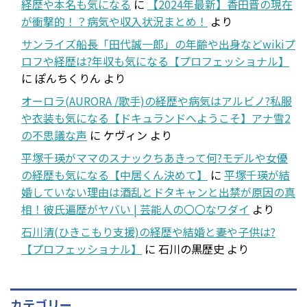
経歴や本名も気になる
に
【2024年最新】香田晋の現在
が衝撃的！？病気や収入状況まとめ！
より
サンライズ船長「田代誠一郎」の年齢や出身などwikiプ
ロフや経歴は?年収も気になる【プロフェッショナル】
に
ぽんちくりん
より
オーロラ(AURORA /歌手)の経歴や病気はアルビノ?私服
や衣装も気になる【ドキュランドへようこそ】アナ雪2
の不思議な声
に
ケヴィン
より
平塚千瑛がママのスナックちあきって何?モデルや女優
の経歴も気になる【中居くん決めて】
に
平塚千瑛が結
婚していない理由は酒乱とドタキャンと出禁が原因の真
相！彼氏遍歴がヤバい | 芸能人の〇〇なワダイ
より
石川清(ひきこもり支援)の経歴や結婚と妻や子供は?
【プロフェッショナル】
に
石川の黒歴史
より
カテゴリー