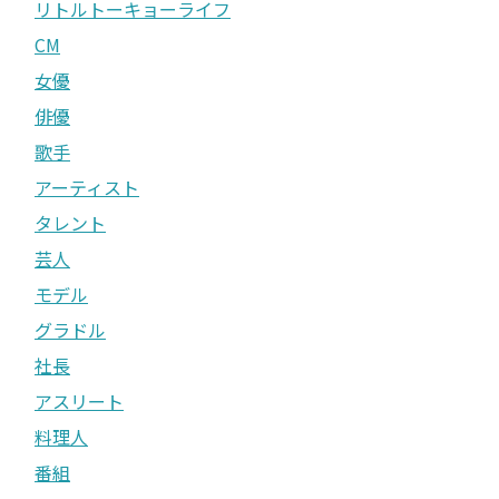
リトルトーキョーライフ
CM
女優
俳優
歌手
アーティスト
タレント
芸人
モデル
グラドル
社長
アスリート
料理人
番組