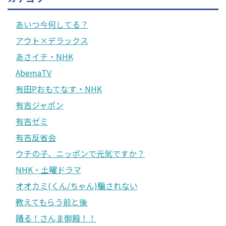
あいつ今何してる？
アウト×デラックス
あさイチ・NHK
AbemaTV
有田Pおもてなす・NHK
有吉ジャポン
有吉ゼミ
有吉反省会
ウチの子、ニッポンで元気ですか？
NHK・土曜ドラマ
オオカミ(くん/ちゃん)騙されない
教えてもらう前と後
踊る！さんま御殿！！