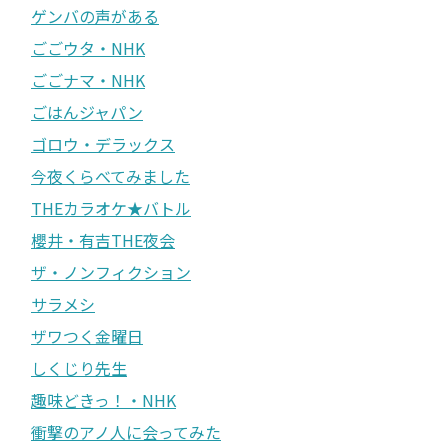
ゲンバの声がある
ごごウタ・NHK
ごごナマ・NHK
ごはんジャパン
ゴロウ・デラックス
今夜くらべてみました
THEカラオケ★バトル
櫻井・有吉THE夜会
ザ・ノンフィクション
サラメシ
ザワつく金曜日
しくじり先生
趣味どきっ！・NHK
衝撃のアノ人に会ってみた