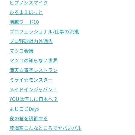
ヒプノシスマイク
ひるまえほっと
沸騰ワード10
プロフェッショナル/仕事の流儀
プロ野球戦力外通告
マツコ会議
マツコの知らない世界
満天☆青空レストラン
ミライ☆モンスター
メイドインジャパン！
YOUは何しに日本へ？
よじごじDays
夜の巷を徘徊する
陸海空こんなところでヤバいバル