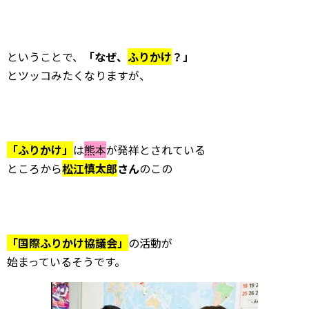
ということで、
「なぜ、
ふりかけ
？」
とツッコみたくなりますが、
「ふりかけ」
は
熊本
が発祥とされている
ところから
松江慎太郎
さん
のこの
「国際ふりかけ協議会」
の活動が
始まっているそうです。