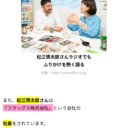
松江慎太郎さんラジオでも
ふりかけを熱く語る
出典：https://www.tfm.co.jp/
また、
松江慎太郎
さん
は
「フラッグス株式会社」
という会社の
社長
をされています。