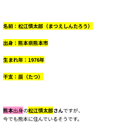
名前：松江慎太郎（まつえしんたろう）
出身：熊本県熊本市
生まれ年：1976年
干支：辰（たつ）
熊本
出身
の
松江慎太郎
さん
ですが、
今でも熊本に住んでいるそうです。