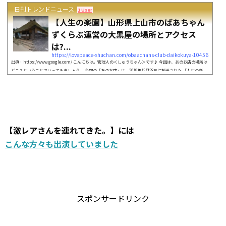
日刊トレンドニュース
1 User
【人生の楽園】山形県上山市のばあちゃん
ずくらぶ運営の大黒屋の場所とアクセス
は?...
https://lovepeace-shuchan.com/obaachans-club-daikokuya-10456
出典：https://www.google.com/ こんにちは。管理人の＜しゅうちゃん＞です♪ 今回は、あのお店の場所は
どこ？ということでいってみましょう。 今回の「あのお店」は、2019年12月28日に放送された 「人生の楽
園」に登場した、山形県上山市のばあちゃんずくらぶ運営の大黒屋です。 今回はこのばあちゃんずくらぶ運
営の大黒屋の 場所やアクセスメニューや「納豆あぶり餅」について調べていこうと思います。 いっしょに確
認していきましょう。それでは、お楽しみに♪ この人のおにぎり屋さんも気に...
【激レアさんを連れてきた。】には
こんな方々も出演していました
スポンサードリンク