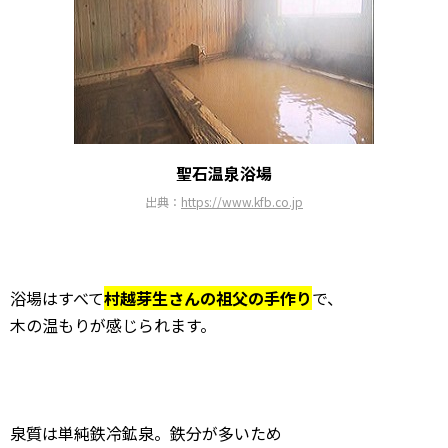
聖石温泉浴場
出典：
https://www.kfb.co.jp
浴場はすべて
村越芽生さんの祖父の手作り
で、
木の温もりが感じられます。
泉質は単純鉄冷鉱泉。鉄分が多いため