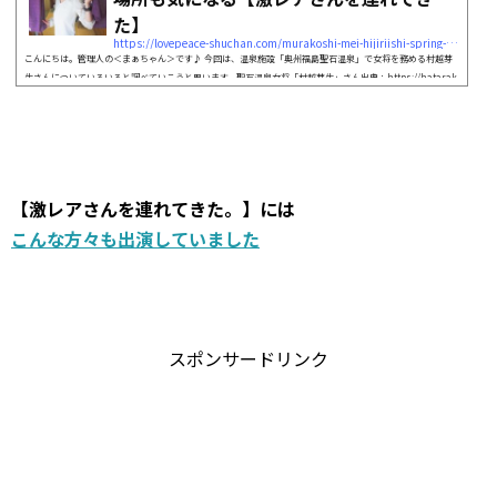
た】
https://lovepeace-shuchan.com/murakoshi-mei-hijiriishi-spring-17132
こんにちは。管理人の＜まぁちゃん＞です♪ 今回は、温泉施設「奥州福島聖石温泉」で女将を務める村越芽
生さんについていろいろと調べていこうと思います。聖石温泉女将「村越芽生」さん出典：https://hatarak
u.life/388/ 田舎の温泉を人気温泉に変貌させた元ギャルという異色の経歴を持つ村越芽生さんは、 2020年8月
15日放送の「激レアさんを連れてきた。」に出演されるということです。 そこで今回は、村越芽生さんのwik
iプロフィールや経歴聖石温泉の場所 にスポットをあてて調べていこうと思います。&nbsp...
【激レアさんを連れてきた。】には
こんな方々も出演していました
スポンサードリンク