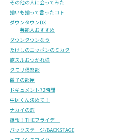
その他の人に会ってみた
揃いも揃って言ったコト
ダウンタウンDX
芸能人おすすめ
ダウンタウンなう
たけしのニッポンのミカタ
旅スルおつかれ様
タモリ俱楽部
徹子の部屋
ドキュメント72時間
中居くん決めて！
ナカイの窓
爆報！THEフライデー
バックステージ/BACKSTAGE
ヒプノシスマイク