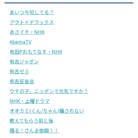
あいつ今何してる？
アウト×デラックス
あさイチ・NHK
AbemaTV
有田Pおもてなす・NHK
有吉ジャポン
有吉ゼミ
有吉反省会
ウチの子、ニッポンで元気ですか？
NHK・土曜ドラマ
オオカミ(くん/ちゃん)騙されない
教えてもらう前と後
踊る！さんま御殿！！