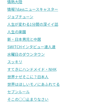
情熱大陸
情報7daysニュースキャスター
ジョブチューン
人生が変わる1分間の深イイ話
人生の楽園
新・日本男児と中居
SWITCHインタビュー達人達
水曜日のダウンタウン
スッキリ
すてきにハンドメイド・NHK
世界ナゼそこに？日本人
世界はほしいモノにあふれてる
セブンルール
そこの○○止まりなさい