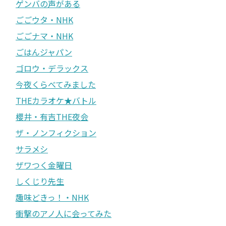
ゲンバの声がある
ごごウタ・NHK
ごごナマ・NHK
ごはんジャパン
ゴロウ・デラックス
今夜くらべてみました
THEカラオケ★バトル
櫻井・有吉THE夜会
ザ・ノンフィクション
サラメシ
ザワつく金曜日
しくじり先生
趣味どきっ！・NHK
衝撃のアノ人に会ってみた