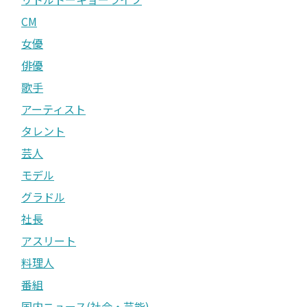
CM
女優
俳優
歌手
アーティスト
タレント
芸人
モデル
グラドル
社長
アスリート
料理人
番組
国内ニュース(社会・芸能)