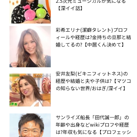
2.5次元ミュージカルが気になる
【深イイ話】
彩希エリナ(潔癖タレント)プロフ
ィールや経歴は?金持ちの旦那と結
婚してるの?【中居くん決めて】
安井友梨(ビキニフィットネス)の
経歴や結婚と夫や子供は?【マツコ
の知らない世界/おはぎ/深イイ】
サンライズ船長「田代誠一郎」の
年齢や出身などwikiプロフや経歴
は?年収も気になる【プロフェッシ