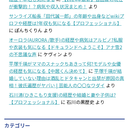
が衝撃的！？病気や収入状況まとめ！
より
サンライズ船長「田代誠一郎」の年齢や出身などwikiプ
ロフや経歴は?年収も気になる【プロフェッショナル】
に
ぽんちくりん
より
オーロラ(AURORA /歌手)の経歴や病気はアルビノ?私服
や衣装も気になる【ドキュランドへようこそ】アナ雪2
の不思議な声
に
ケヴィン
より
平塚千瑛がママのスナックちあきって何?モデルや女優
の経歴も気になる【中居くん決めて】
に
平塚千瑛が結
婚していない理由は酒乱とドタキャンと出禁が原因の真
相！彼氏遍歴がヤバい | 芸能人の〇〇なワダイ
より
石川清(ひきこもり支援)の経歴や結婚と妻や子供は?
【プロフェッショナル】
に
石川の黒歴史
より
カテゴリー