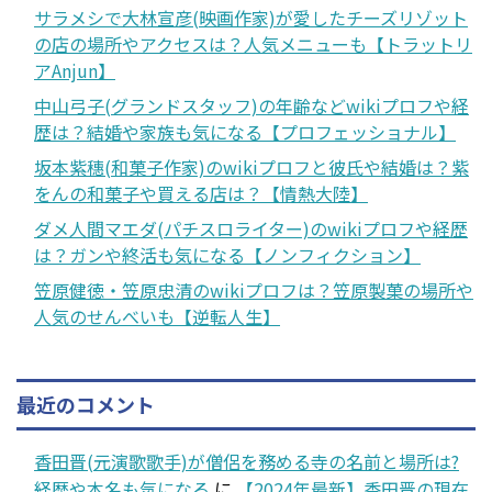
サラメシで大林宣彦(映画作家)が愛したチーズリゾット
の店の場所やアクセスは？人気メニューも【トラットリ
アAnjun】
中山弓子(グランドスタッフ)の年齢などwikiプロフや経
歴は？結婚や家族も気になる【プロフェッショナル】
坂本紫穗(和菓子作家)のwikiプロフと彼氏や結婚は？紫
をんの和菓子や買える店は？【情熱大陸】
ダメ人間マエダ(パチスロライター)のwikiプロフや経歴
は？ガンや終活も気になる【ノンフィクション】
笠原健徳・笠原忠清のwikiプロフは？笠原製菓の場所や
人気のせんべいも【逆転人生】
最近のコメント
香田晋(元演歌歌手)が僧侶を務める寺の名前と場所は?
経歴や本名も気になる
に
【2024年最新】香田晋の現在