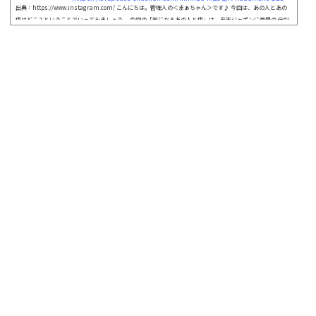
出典：https://www.instagram.com/ こんにちは。管理人の＜まぁちゃん＞です♪ 今回は、あの人とあの
店はどこ？ということでいってみましょう。 今回の「気になるあの人と店」は、有吉ジャポンに登場の 伝説
のオカマバー「ひげガール」と元キャストのミミズさんについてです。 以前、話題になったひげガールと個
性が光るミミズさんの 現在が気になったので、ミミズさんの経歴や ひげガールの場所やアクセスにスポット
をあてて調べていこうと思います。 一緒に確認していきましょう。それでは、...