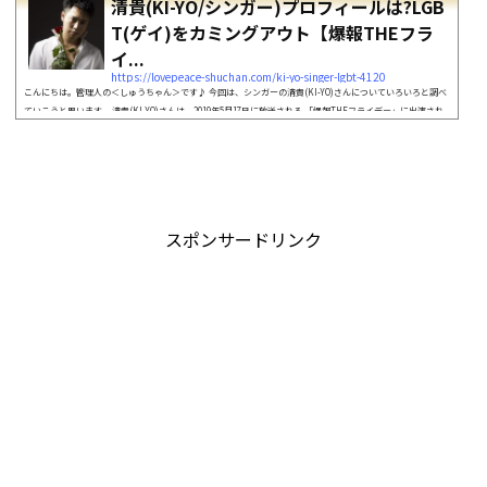
清貴(KI-YO/シンガー)プロフィールは?LGB
T(ゲイ)をカミングアウト【爆報THEフラ
イ...
https://lovepeace-shuchan.com/ki-yo-singer-lgbt-4120
こんにちは。管理人の＜しゅうちゃん＞です♪ 今回は、シンガーの清貴(KI-YO)さんについていろいろと調べ
ていこうと思います。 清貴(KI-YO)さんは、2019年5月17日に放送される 「爆報THEフライデー」に出演され
るということです。 どんな歌を歌うアーティストさんなのか 気になったのでいろいろ調べてみようと思いま
した。 みなさん、いっしょに確認していきましょう。それでは、お楽しみに♪ シンガーソングライターとい
えばこの人も気になる♪ 【爆報THEフライデー】にはこんな方々も出演して...
スポンサードリンク