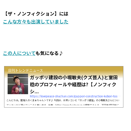
【ザ・ノンフィクション】には
こんな方々も出演していました
この人について
も気になる♪
日刊トレンドニュース
ガッポリ建設の小堀敏夫(クズ芸人)と室田
稔のプロフィールや経歴は?【ノンフィク
シ...
https://lovepeace-shuchan.com/gappori-construction-kobori-toshio-14629
こんにちは。管理人の＜まぁちゃん＞です♪ 今回は、お笑いコンビ「ガッポリ建設」の小堀敏夫さんについ
ていろいろと調べていこうと思います。出典：https://www.fujitv.co.jp 小堀敏夫さんは、2020年4月19日に
放送の 「ザ・ノンフィクション」に出演されるということです。 小堀敏夫さんは努力もせずに30年間もお笑
い芸人を続けてる クズ芸人ということだったので、相方の室田稔さんのことも気になり調べてみることにし
ました。 そこで今回は、小堀敏夫さんと相方の室田稔さんについて 経歴やプロ...