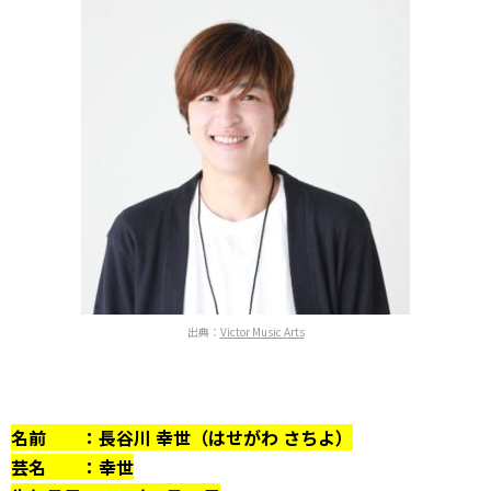
出典：
Victor Music Arts
名前 ：長谷川 幸世（はせがわ さちよ）
芸名 ：幸世