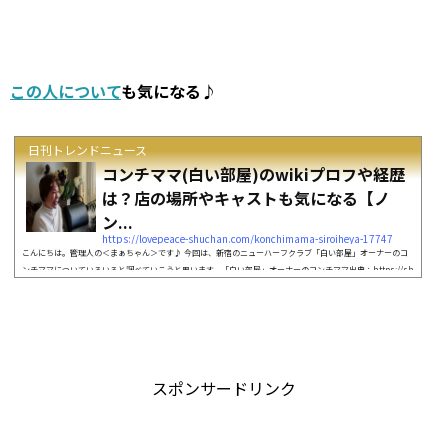
この人について
も気になる♪
日刊トレンドニュース
コンチママ(白い部屋)のwikiプロフや経歴
は？店の場所やキャストも気になる【ノ
ン...
https://lovepeace-shuchan.com/konchimama-siroiheya-17747
こんにちは。管理人の＜まぁちゃん＞です♪ 今回は、新宿のニューハーフクラブ「白い部屋」オーナーのコ
ンチママについていろいろと調べていこうと思います。「白い部屋」オーナーのコンチママ出典：https://sh
iroiheya.jp/ 新宿で50年以上続く老舗クラブを20歳の時から営むコンチママは、 2020年10月11日放送の
「ザ・ノンフィクション」に出演されるということです。 そこで今回は、コンチママさんのWikiプロフや経
歴白い部屋の場所やキャストにスポットをあてて調べていこうと思います。 いっしょに確認して...
スポンサードリンク