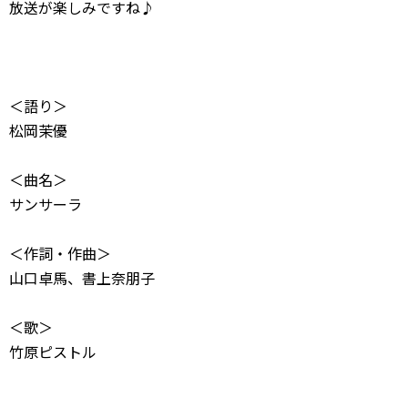
放送が楽しみですね♪
＜語り＞
松岡茉優
＜曲名＞
サンサーラ
＜作詞・作曲＞
山口卓馬、書上奈朋子
＜歌＞
竹原ピストル