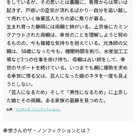
をしているが、その思いとは裏腹に、客席からは笑いは
起きず、戸惑いの空気が流れるばかり…自分を追い越し
て売れていく後輩芸人たちの姿に焦りが募る。
生まれ育った静岡には両親と姉がいる。上京後にカミン
グアウトされた両親は、幸世のことを理解しようと努め
るものの、今も複雑な気持ちを抱えている。元漁師の父
親は、58歳になった今も、睡眠時間を削り、水産加工工
場など3つの仕事を掛け持ち、母親は占い師をして、幸
世のサポートを続けている。いつまでも親に援助を求め
る幸世に憤る父は、芸人になった娘のネタを一度も見よ
うとしない。
「芸人になるため」そして「男性になるため」に上京し
た娘とその両親。ある家族の葛藤を見つめた。
出典：
フジテレビ「ノンフィクション」
幸世さんのザ・ノンフィクションとは？