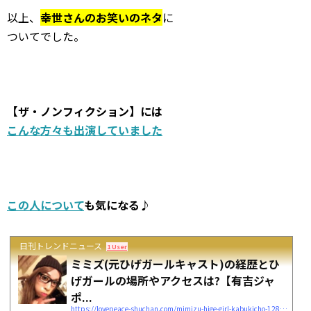
以上、
幸世さんのお笑いのネタ
に
ついてでした。
【ザ・ノンフィクション】には
こんな方々も出演していました
この人について
も気になる♪
日刊トレンドニュース
1 User
ミミズ(元ひげガールキャスト)の経歴とひ
げガールの場所やアクセスは?【有吉ジャ
ポ...
https://lovepeace-shuchan.com/mimizu-hige-girl-kabukicho-12857