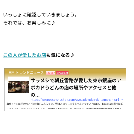
いっしょに確認していきましょう。
それでは、お楽しみに♪
この人が愛したお店
も気になる♪
日刊トレンドニュース
1 User
1 Pocket
サラメシで朝丘雪路が愛した東京銀座のア
ボカドうどんの店の場所やアクセスと他
の...
https://lovepeace-shuchan.com/avocado-udon-daitsune-ginza-11182
出典：https://www.nhk.or.jp/ こんにちは。管理人の＜しゅうちゃん＞です♪ 今回は、あのお店の場所はど
こ？ということでいってみましょう。 今回の「あのお店」は、サラメシに登場の女優の朝丘雪路さんが愛し
た東京銀座のアボカドうどんの店です。 今回はこの東京銀座のアボカドうどんの店の場所やアクセス他のメ
ニューについて調べていこうと思います。 いっしょに確認していきましょう。それでは、お楽しみに♪ この
人のうどんスナックも気になる♪ 【サラメシ】にはこんなところも登場していまし...