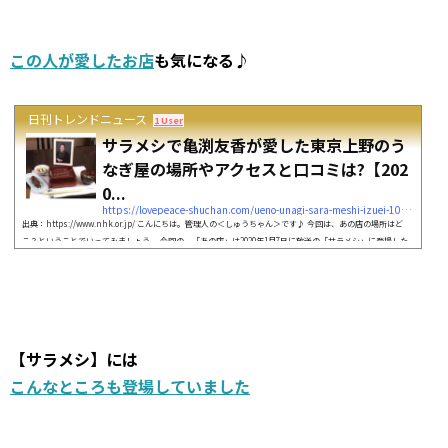
この人が愛したお店
も気になる♪
日刊トレンドニュース
1 User
サラメシで亀渕友香が愛した東京上野のう
なぎ屋の場所やアクセスと口コミは?【202
0...
https://lovepeace-shuchan.com/ueno-unagi-sara-meshi-izuei-10716
出典：https://www.nhk.or.jp/ こんにちは。管理人の＜しゅうちゃん＞です♪ 今回は、あの店の場所はど
こ？ということでいってみましょう。 今回の、「あの店」は2020年1月7日に放送の「サラメシ」に登場した
お店です。 ゴスペルシンガーの亀渕友香さんが愛した、東京・上野のうなぎ屋さんです。 今回はこのうなぎ
屋さんの場所やアクセス口コミについて調べていこうと思います。 いっしょに確認していきましょう。それ
では、お楽しみに♪ この人の寿司屋も気になる♪ 【サラメシ】にはこんなとこ...
【サラメシ】には
こんなところも登場していました