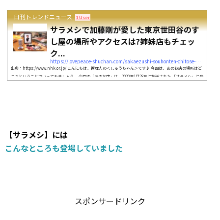
日刊トレンドニュース
1 User
サラメシで加藤剛が愛した東京世田谷のす
し屋の場所やアクセスは?姉妹店もチェッ
ク...
https://lovepeace-shuchan.com/sakaezushi-souhonten-chitose-karasuyama-11369
出典：https://www.nhk.or.jp/ こんにちは。管理人の＜しゅうちゃん＞です♪ 今回は、あのお店の場所はど
こ？ということでいってみましょう。 今回の「あのお店」は、2020年1月28日に放送された 「サラメシ」に登
場の、加藤剛さんが愛した東京世田谷のすし屋です。 今回は、このすし屋の場所やアクセスこのすし屋の姉
妹店の場所やアクセスについて調べていこうと思います。 いっしょに確認していきましょう。それでは、お
楽しみに♪ この人の寿司屋も気になる♪ 【サラメシ】にはこんなところも...
【サラメシ】には
こんなところも登場していました
スポンサードリンク