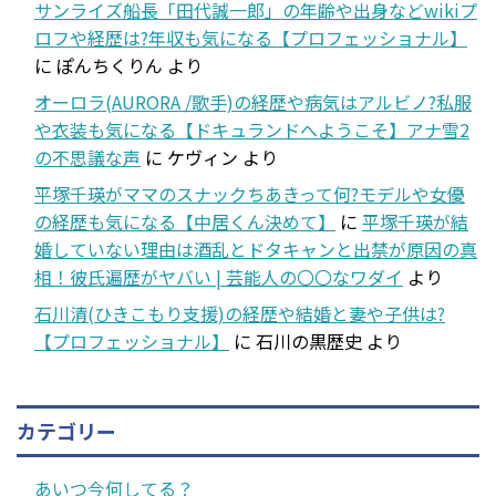
サンライズ船長「田代誠一郎」の年齢や出身などwikiプ
ロフや経歴は?年収も気になる【プロフェッショナル】
に
ぽんちくりん
より
オーロラ(AURORA /歌手)の経歴や病気はアルビノ?私服
や衣装も気になる【ドキュランドへようこそ】アナ雪2
の不思議な声
に
ケヴィン
より
平塚千瑛がママのスナックちあきって何?モデルや女優
の経歴も気になる【中居くん決めて】
に
平塚千瑛が結
婚していない理由は酒乱とドタキャンと出禁が原因の真
相！彼氏遍歴がヤバい | 芸能人の〇〇なワダイ
より
石川清(ひきこもり支援)の経歴や結婚と妻や子供は?
【プロフェッショナル】
に
石川の黒歴史
より
カテゴリー
あいつ今何してる？