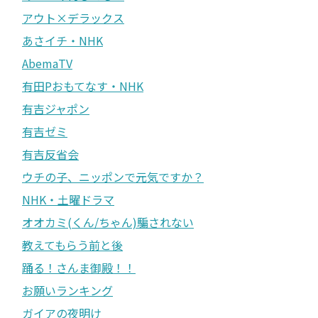
アウト×デラックス
あさイチ・NHK
AbemaTV
有田Pおもてなす・NHK
有吉ジャポン
有吉ゼミ
有吉反省会
ウチの子、ニッポンで元気ですか？
NHK・土曜ドラマ
オオカミ(くん/ちゃん)騙されない
教えてもらう前と後
踊る！さんま御殿！！
お願いランキング
ガイアの夜明け