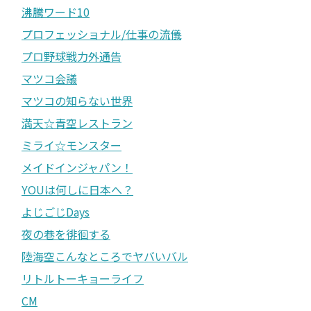
沸騰ワード10
プロフェッショナル/仕事の流儀
プロ野球戦力外通告
マツコ会議
マツコの知らない世界
満天☆青空レストラン
ミライ☆モンスター
メイドインジャパン！
YOUは何しに日本へ？
よじごじDays
夜の巷を徘徊する
陸海空こんなところでヤバいバル
リトルトーキョーライフ
CM