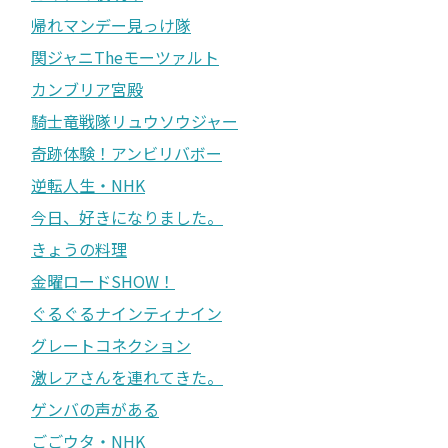
帰れマンデー見っけ隊
関ジャニTheモーツァルト
カンブリア宮殿
騎士竜戦隊リュウソウジャー
奇跡体験！アンビリバボー
逆転人生・NHK
今日、好きになりました。
きょうの料理
金曜ロードSHOW！
ぐるぐるナインティナイン
グレートコネクション
激レアさんを連れてきた。
ゲンバの声がある
ごごウタ・NHK