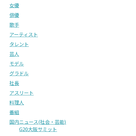
女優
俳優
歌手
アーティスト
タレント
芸人
モデル
グラドル
社長
アスリート
料理人
番組
国内ニュース(社会・芸能)
G20大阪サミット