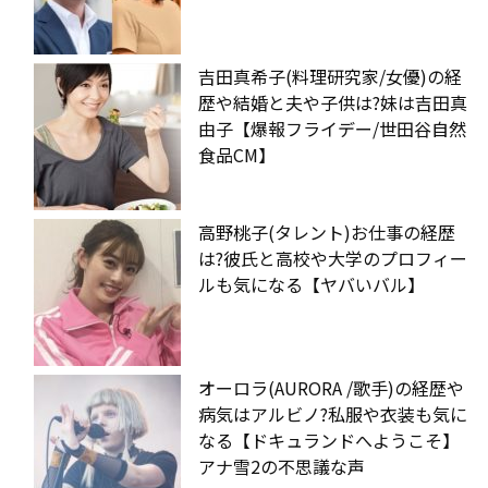
吉田真希子(料理研究家/女優)の経
歴や結婚と夫や子供は?妹は吉田真
由子【爆報フライデー/世田谷自然
食品CM】
高野桃子(タレント)お仕事の経歴
は?彼氏と高校や大学のプロフィー
ルも気になる【ヤバいバル】
オーロラ(AURORA /歌手)の経歴や
病気はアルビノ?私服や衣装も気に
なる【ドキュランドへようこそ】
アナ雪2の不思議な声