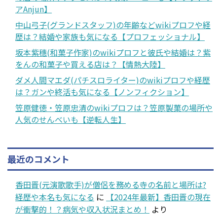
アAnjun】
中山弓子(グランドスタッフ)の年齢などwikiプロフや経
歴は？結婚や家族も気になる【プロフェッショナル】
坂本紫穗(和菓子作家)のwikiプロフと彼氏や結婚は？紫
をんの和菓子や買える店は？【情熱大陸】
ダメ人間マエダ(パチスロライター)のwikiプロフや経歴
は？ガンや終活も気になる【ノンフィクション】
笠原健徳・笠原忠清のwikiプロフは？笠原製菓の場所や
人気のせんべいも【逆転人生】
最近のコメント
香田晋(元演歌歌手)が僧侶を務める寺の名前と場所は?
経歴や本名も気になる
に
【2024年最新】香田晋の現在
が衝撃的！？病気や収入状況まとめ！
より