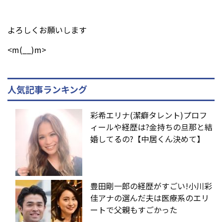
よろしくお願いします
<m(__)m>
人気記事ランキング
彩希エリナ(潔癖タレント)プロフ
ィールや経歴は?金持ちの旦那と結
婚してるの?【中居くん決めて】
豊田剛一郎の経歴がすごい!小川彩
佳アナの選んだ夫は医療系のエリ
ートで父親もすごかった