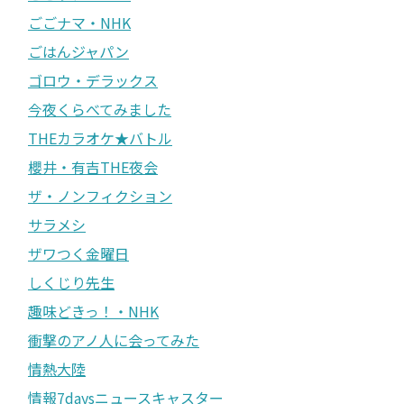
ごごナマ・NHK
ごはんジャパン
ゴロウ・デラックス
今夜くらべてみました
THEカラオケ★バトル
櫻井・有吉THE夜会
ザ・ノンフィクション
サラメシ
ザワつく金曜日
しくじり先生
趣味どきっ！・NHK
衝撃のアノ人に会ってみた
情熱大陸
情報7daysニュースキャスター