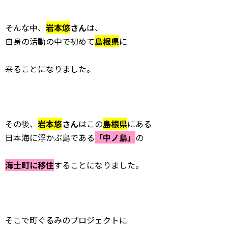
そんな中、
岩本悠
さん
は、
自身の活動の中で初めて
島根県
に
来ることになりました。
その後、
岩本悠
さん
はこの
島根県
にある
日本海に浮かぶ島である
「中ノ島」
の
海士町に移住
することになりました。
そこで町ぐるみのプロジェクトに