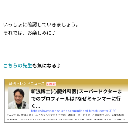
いっしょに確認していきましょう。
それでは、お楽しみに♪
こちらの先生
も気になる♪
日刊トレンドニュース
1 User
新浪博士(心臓外科医)スーパードクターま
でのプロフィールは?なぜミャンマーに行
く...
https://lovepeace-shuchan.com/niinami-hiroshi-doctor-3199
こんにちは。管理人の＜しゅうちゃん＞です♪ 今回は、通称スーパードクターと呼ばれている、心臓外科医
の 新浪博士(にいなみひろし)さんについていろいろと調べていこうと思います。 新浪博士さんは、2019年4月
22日に放送される「世界ナゼそこに日本人 」に登場されるということです。 新浪博士さんは、ミャンマーで
大活躍されているということなので、とても興味を持ちました。 みなさん、いっしょに確認していきましょ
う。それでは、お楽しみに♪ 【世界ナゼそこに?日本人】にはこんな方々も出演してい...