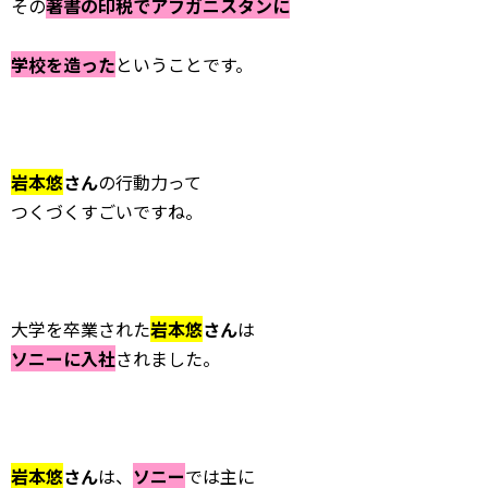
その
著書の印税でアフガニスタンに
学校を造った
ということです。
岩本悠
さん
の行動力って
つくづくすごいですね。
大学を卒業された
岩本悠
さん
は
ソニーに入社
されました。
岩本悠
さん
は、
ソニー
では主に