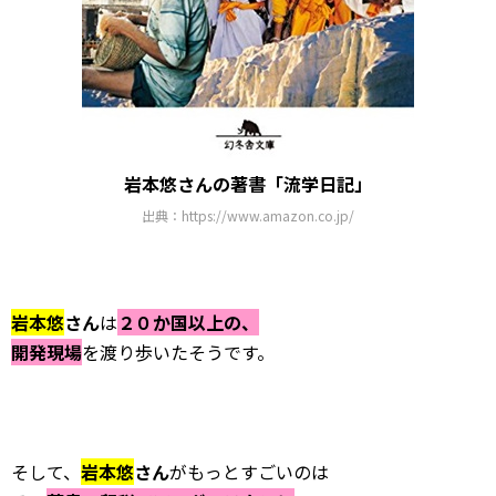
岩本悠さんの著書「流学日記」
出典：https://www.amazon.co.jp/
岩本悠
さん
は
２０か国以上の、
開発現場
を渡り歩いたそうです。
そして、
岩本悠
さん
がもっとすごいのは