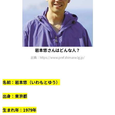
岩本悠さんはどんな人？
出典：https://www.pref.shimane.lg.jp/
名前：岩本悠（いわもとゆう）
出身：東京都
生まれ年：1979年